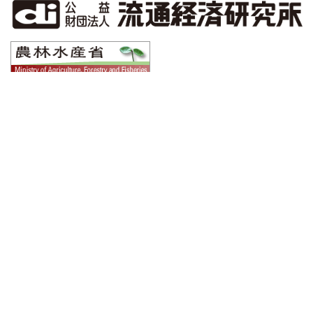
agreach
探す
TOP
生産者を探す
agreachとは
卸売市場を探す
応援メッセージ
バイヤーを探す
はじめてガイド
よくあるご質問(FAQ)
調べる
市況情報